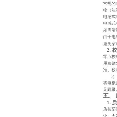
常规的
物（注
电感式
电感式
如需清
由于电
避免穿
2.
校
零点校
用蒸馏
准。校
b
将电极
见附录
五、
1.
质
质检部
支
让一