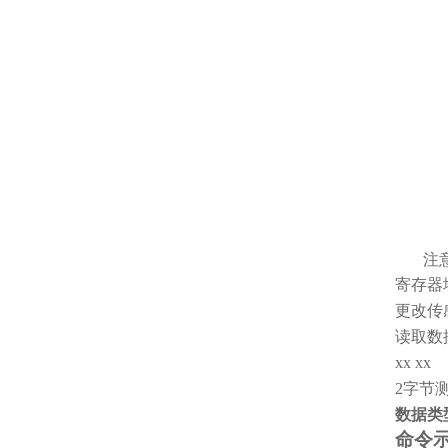
注
寄存器
更改传
读取数
xx
xx
2字节
数据类
命令