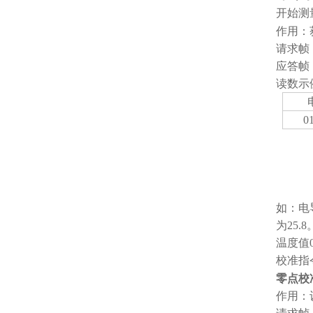
开始测
作用：
请求帧：06
应答帧：06
读数示
01
如：电
为25.8
温度值
校准指
零点校
作用：