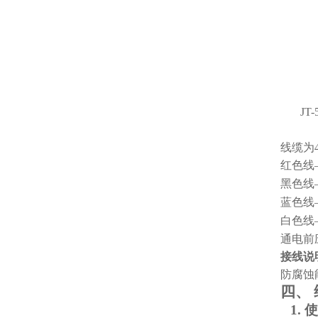
JT
-
线缆为
红色线
黑色线
蓝色线—
白色线—
通电前
接线说
防腐蚀
四、
1.
使