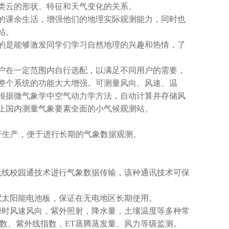
类云的形状、特征和天气变化的关系。
的课余生活，增强他们的地理实际观测能力，同时也
站。
的是能够激发同学们学习自然地理的兴趣和热情，了
户在一定范围内自行选配，以满足不同用户的需要，
整个系统的功能大大增强。
可测量风向、风速、温
根据微气象学中空气动力学方法，自动计算并存储风
止国内测量气象要素全面的小气候观测站。
行生产，便于进行长期的气象数据观测
。
无线校园通技术进行气象数据传输，该种通讯技术可保
配太阳能电池板
，保证在无电地区长期使用。
瞬时风速风向，
紫外照射
，降水
量
，
土壤温度等多种常
数、紫外线指数，ET蒸腾蒸发量、风力等级监测。