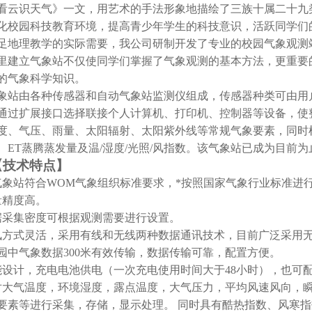
看云识天气》一文，用艺术的手法形象地描绘了三族十属二十九
化校园科技教育环境，提高青少年学生的科技意识，活跃同学们
足地理教学的实际需要，我公司研制开发了专业的校园气象观测
里建立气象站不仅使同学们掌握了气象观测的基本方法，更重要
的气象科学知识。
象站由各种传感器和自动气象站监测仪组成，传感器种类可由用
通过扩展接口选择联接个人计算机、打印机、控制器等设备，使
度、气压、雨量
、
太阳辐射
、
太阳紫外线等常规气象要素
，同时
、ET蒸腾蒸发量及
温/湿度/光照/风指数
。该气象站已成为目前为
【
技术特点
】
气象站符合WOM气象组织标准要求，*按照国家气象行业标准进
量精度高。
据采集密度可
根据观测需要进行
设置。
讯方式灵活，
采用有线和无线两种数据通讯技术，目前广泛采用
园中气象数据300米有效传输，数据传输可靠，配置方便。
能设计，充电电池供电（一次充电使用时间大于
48
小时），也可
对大气温度，环境湿度，露点温度，大气压力，平均风速风向，
要素
等进行采集，存储，显示处理。
同时具有酷热指数、风寒指