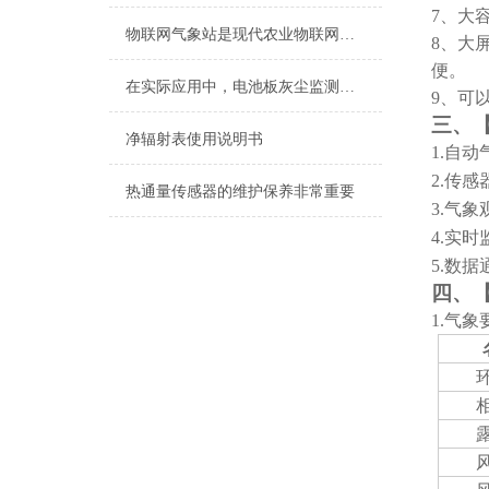
7、大
物联网气象站是现代农业物联网发展*的设备
8、大
便
。
在实际应用中，电池板灰尘监测仪具有诸多优势
9、可
三、
净辐射表使用说明书
1
.
自动
2
.
传感
热通量传感器的维护保养非常重要
3
.气象
4
.
实时
5
.
数据
四、
1.气