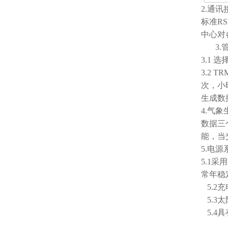
2.
通讯接
标准R
中心对
3.
3.
1 选
3
.2 T
次，小
生成数
4.
气象
数据
三
能，当
5.电源
5.1
常年稳
5.2
5.3
5.4