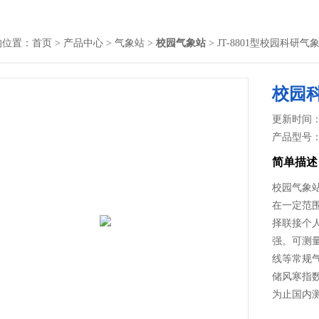
的位置：
首页
>
产品中心
>
气象站
>
校园气象站
> JT-8801型校园科研气
校园
更新时间： 2
产品型号
简单描述
校园气象
在一定范
择联接个
强。可测
线等常规
储风寒指数
为止国内