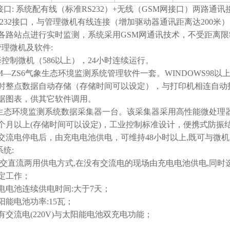
口:
系统配有线（标准RS232）+无线（GSM网接口）两路通讯
S232接口，与管理微机有线连接（增加驱动器通讯距离达200米
各路站点进行实时监测，系统采用GSM网通讯技术，不受距离
管理微机及软件:
择
控制微机（586以上），24小时连续运行
。
RM—ZS
6
气象生态环境监测系统管理软件一套。WINDOWS98以
时整点数据自动存储（
存储时间
可以设定），与打印机相连自动
据图表，
供其它软件调用。
生态环境监测系统数据采集器一台
。该采集器采用高性能微处理
个月
以上
(存储时间
可以设定
)
，工业控制标准设计，便携式防振
交流电停电后，由充电电池供电，可维持
48
小时以上
,既可与微
系统:
采用交直流两用供电方式,在没有交流电的现场由充电电池供电,同
定工作；
充电电池连续供电时间:大于7天；
太阳能电池功率:15瓦；
具有交流电(220V)与太阳能电池双充电功能；