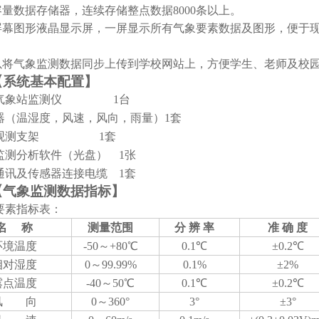
容量数据存储器，连续存储整点数据
8000条
以上。
屏幕图形液晶显示屏，一屏显示所有气象要素数据及图形，便于
以将气象监测数据同步上传到学校网站上，方便学生、老师及校
【
系统基本配置
】
气象站监测仪
1台
器（温湿度，风速，风向，雨量
）
1
套
观测支架
1
套
监测分析软件（光盘）
1张
通讯及传感器连接电缆 1套
【气象监测数据
指标
】
象要素指标表：
名 称
测量范围
分 辨 率
准 确 度
环境温度
-50～+80℃
0.1℃
±0.2℃
相对湿度
0～
99.99%
0.1%
±2%
露点温度
-40～50℃
0.1℃
±0.2℃
风 向
0～360°
3°
±3°