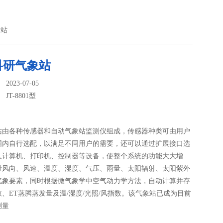
象站
科研气象站
023-07-05
：
JT-8801型
站由各种传感器和自动气象站监测仪组成，传感器种类可由用户
围内自行选配，以满足不同用户的需要，还可以通过扩展接口选
人计算机、打印机、控制器等设备，使整个系统的功能大大增
量风向、风速、温度、湿度、气压、雨量、太阳辐射、太阳紫外
气象要素，同时根据微气象学中空气动力学方法，自动计算并存
、ET蒸腾蒸发量及温/湿度/光照/风指数。该气象站已成为目前
测量