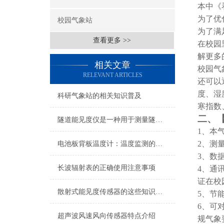
本中《
为了优
校园气象站
为了满
查看更多 >>
在校园
解更多
相关文章
校园气
RELEVANT ARTICLES
还可以
度、湿
科研气象站的相关知识普及
寒指数
二、
隧道能见度仪是一种用于测量隧道内能见度的仪器
1、
本
2、测
电池板背板温度计：温度监测的科学与价值
3、数
长波辐射表的正确使用注意事项
4、通
证在校
散射式能见度传感器的这些知识值得我们学习
5、节
6、可
超声波风速风向传感器特点介绍
规气象