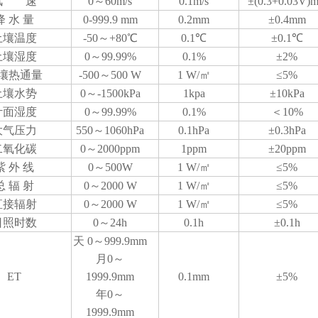
风 速
0～60m/s
0.1m/s
±(0.3+0.03V)m
降 水 量
0-999.9 mm
0.2mm
±0.4mm
土壤温度
-50～+80℃
0.1℃
±0.1℃
土壤湿度
0～
99.99%
0.1%
±2%
壤热通量
-500～500 W
1 W/㎡
≤5%
土壤水势
0
～
-1500kPa
1kpa
±10kPa
叶面湿度
0～
99.99%
0.1%
＜10%
大气压力
550～1060hPa
0.1hPa
±0.3hPa
二氧化碳
0～2000ppm
1ppm
±20ppm
紫 外 线
0～500W
1 W/㎡
≤5%
总 辐 射
0～2000 W
1 W/㎡
≤5%
直接辐射
0～2000 W
1 W/㎡
≤5%
日照时数
0～24h
0.1h
±0.1h
天 0
～
999.9mm
月0
～
ET
1999.9mm
0.1mm
±5%
年0
～
1999.9mm