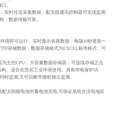
接口。
），实时传送采集数据
，配无线通讯控制器可实现监测
限制，数据传输可靠
。
上环境即可运行，实时显示
各
路数据，每隔10秒更新一
打印存储
数
据，数据存储格式为EXCEL标准格式，
可
器为主控CPU，大容量数据存储器，可连续存储正点
结构。适合在恶劣工业环境使用。具有停电保护功
机同时监测,又可以断开微机独立监测
。
时选配太阳能电池对蓄电池充电,可保证系统在没电地区