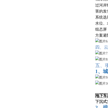
过河岸
害的发
系统选
水位、
组态屏
方案避
四、
五、
1、
地下车
下沉式
2、
排