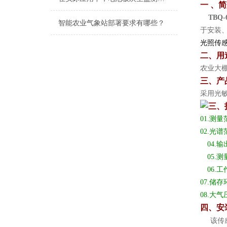
一 、
TBQ-
智能农业气象站部署要求有哪些？
于安装
光照传
二、用
农业大
三、产
采用光
三、
01.
测量
02.光
04.
输
05.
测
06.
07.储
08.大
四
、安
该传